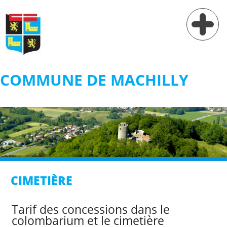
COMMUNE DE MACHILLY
Vie municipale
Vie pratique
Services
Village
CIMETIÈRE
Contact
Tarif des concessions dans le
colombarium et le cimetière