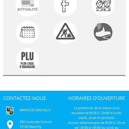
CONTACTEZ-NOUS
HORAIRES D’OUVERTURE
Le personnel de la mairie vous
MAIRIE DE MACHILLY
accueille de 8h30 à 12h00 le lundi,
mardi, jeudi et vendredi.
290 route des Voirons
Accueil téléphonique de 8h30 à 12h et
74140 Machilly
de 13h30 à 16h30 du lundi au