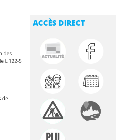
ACCÈS DIRECT
on des
e L 122-5
s de