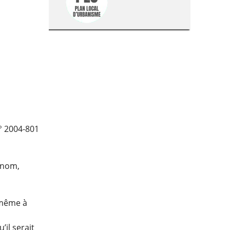
n° 2004-801
 (nom,
-même à
’il serait