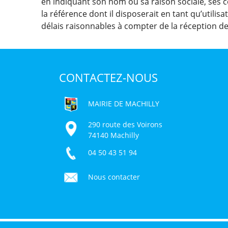
en indiquant son nom ou sa raison sociale, ses 
la référence dont il disposerait en tant qu’utilisa
délais raisonnables à compter de la réception de 
CONTACTEZ-NOUS
MAIRIE DE MACHILLY
290 route des Voirons
74140 Machilly
04 50 43 51 94
Nous contacter