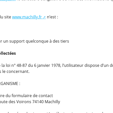
du site
www.machilly.fr
n’est :
r un support quelconque à des tiers
llectées
a loi n° 48-87 du 6 janvier 1978, l’utilisateur dispose d’un d
s le concernant.
ORGANISME :
ire du formulaire de contact
 route des Voirons 74140 Machilly