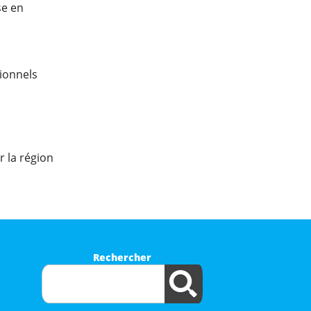
se en
sionnels
r la région
Rechercher