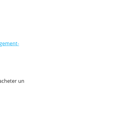
ogement-
 acheter un