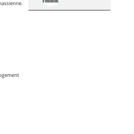
massienne.
 logement