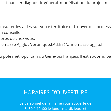
et financier,diagnostic général, modélisation du projet, mi
nsulter les aides sur votre territoire et trouver des profes
n conseiller
 près de chez vous.
nnemasse Agglo : Veronique.LALLEE@annemasse-agglo.fr
 pôle métropolitain du Genevois français. Il est soutenu pa
HORAIRES D’OUVERTURE
Le personnel de la mairie vous accueille de
8h30 à 12h00 le lundi, mardi, jeudi et