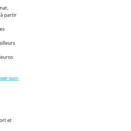
mat.
à partir
les
illeurs
’euros
over-son-
ort et