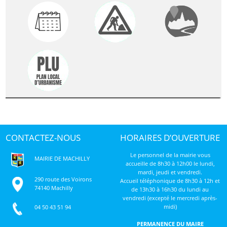
CONTACTEZ-NOUS
HORAIRES D’OUVERTURE
Le personnel de la mairie vous
MAIRIE DE MACHILLY
accueille de 8h30 à 12h00 le lundi,
mardi, jeudi et vendredi.
290 route des Voirons
Accueil téléphonique de 8h30 à 12h et
74140 Machilly
de 13h30 à 16h30 du lundi au
vendredi (excepté le mercredi après-
midi)
04 50 43 51 94
PERMANENCE DU MAIRE