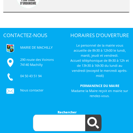
CONTACTEZ-NOUS
HORAIRES D’OUVERTURE
Le personnel de la mairie vous
MAIRIE DE MACHILLY
accueille de 8h30 à 12h00 le lundi,
mardi, jeudi et vendredi.
290 route des Voirons
Accueil téléphonique de 8h30 à 12h et
74140 Machilly
de 13h30 à 16h30 du lundi au
vendredi (excepté le mercredi après-
midi)
04 50 43 51 94
PERMANENCE DU MAIRE
Nous contacter
Madame la Maire reçoit en mairie sur
rendez-vous.
Rechercher