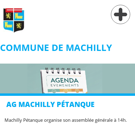
COMMUNE DE MACHILLY
Vie municipale
Vie pratique
Services
Village
AG MACHILLY PÉTANQUE
Contact
Machilly Pétanque organise son assemblée générale à 14h.