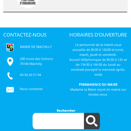
CONTACTEZ-NOUS
HORAIRES D’OUVERTURE
Le personnel de la mairie vous
MAIRIE DE MACHILLY
accueille de 8h30 à 12h00 le lundi,
mardi, jeudi et vendredi.
290 route des Voirons
Accueil téléphonique de 8h30 à 12h et
74140 Machilly
de 13h30 à 16h30 du lundi au
vendredi (excepté le mercredi après-
midi)
04 50 43 51 94
PERMANENCE DU MAIRE
Nous contacter
Madame la Maire reçoit en mairie sur
rendez-vous.
Rechercher