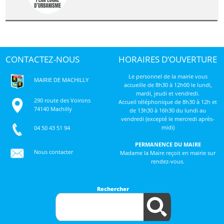
CONTACTEZ-NOUS
HORAIRES D’OUVERTURE
Le personnel de la mairie vous
MAIRIE DE MACHILLY
accueille de 8h30 à 12h00 le lundi,
mardi, jeudi et vendredi.
290 route des Voirons
Accueil téléphonique de 8h30 à 12h et
74140 Machilly
de 13h30 à 16h30 du lundi au
vendredi (excepté le mercredi après-
midi)
04 50 43 51 94
PERMANENCE DU MAIRE
Nous contacter
Madame la Maire reçoit en mairie sur
rendez-vous.
Rechercher