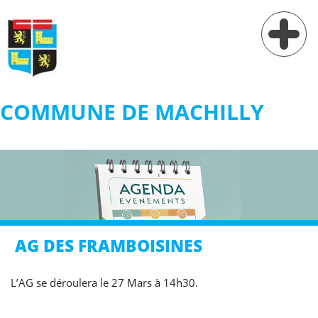
COMMUNE DE MACHILLY
Vie municipale
Vie pratique
Services
Village
AG DES FRAMBOISINES
Contact
L’AG se déroulera le 27 Mars à 14h30.