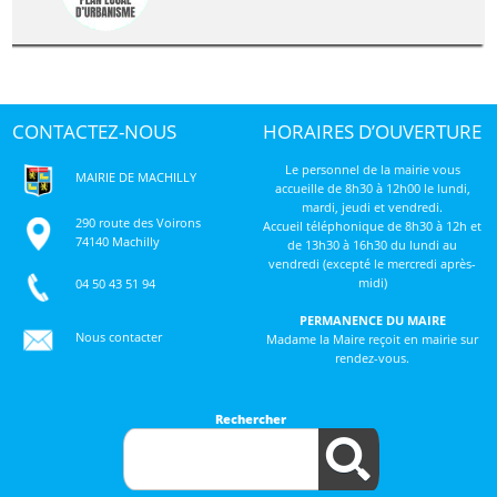
CONTACTEZ-NOUS
HORAIRES D’OUVERTURE
Le personnel de la mairie vous
MAIRIE DE MACHILLY
accueille de 8h30 à 12h00 le lundi,
mardi, jeudi et vendredi.
290 route des Voirons
Accueil téléphonique de 8h30 à 12h et
74140 Machilly
de 13h30 à 16h30 du lundi au
vendredi (excepté le mercredi après-
midi)
04 50 43 51 94
PERMANENCE DU MAIRE
Nous contacter
Madame la Maire reçoit en mairie sur
rendez-vous.
Rechercher