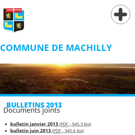
COMMUNE DE MACHILLY
Vie municipale
Vie pratique
Services
Village
BULLETINS 2013
Contact
Documents joints
bulletin janvier 2013
(
PDF
-
945.3 kio
)
bulletin juin 2013
(
PDF
-
945.6 kio
)