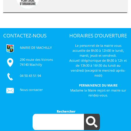
CONTACTEZ-NOUS
HORAIRES D’OUVERTURE
Le personnel de la mairie vous
MAIRIE DE MACHILLY
accueille de 8h30 à 12h00 le lundi,
mardi, jeudi et vendredi.
290 route des Voirons
Accueil téléphonique de 8h30 à 12h et
74140 Machilly
de 13h30 à 16h30 du lundi au
vendredi (excepté le mercredi après-
midi)
04 50 43 51 94
PERMANENCE DU MAIRE
Nous contacter
Madame la Maire reçoit en mairie sur
rendez-vous.
Rechercher