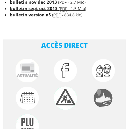
bulletin nov dec 2013
(
PDF
-
2.7 Mio
)
bulletin sept oct 2013
(
PDF
-
1.5 Mio
)
bulletin version a5
(
PDF
-
834.8 kio
)
ACCÈS DIRECT