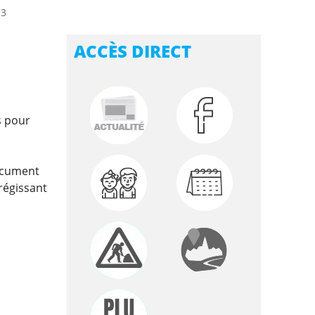
°3
ACCÈS DIRECT
s pour
document
régissant