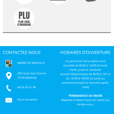
CONTACTEZ-NOUS
HORAIRES D’OUVERTURE
Le personnel de la mairie vous
MAIRIE DE MACHILLY
accueille de 8h30 à 12h00 le lundi,
mardi, jeudi et vendredi.
290 route des Voirons
Accueil téléphonique de 8h30 à 12h et
74140 Machilly
de 13h30 à 16h30 du lundi au
vendredi (excepté le mercredi après-
midi)
04 50 43 51 94
PERMANENCE DU MAIRE
Nous contacter
Madame la Maire reçoit en mairie sur
rendez-vous.