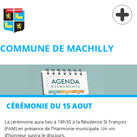
COMMUNE DE MACHILLY
Vie municipale
Vie pratique
Services
Village
CÉRÉMONIE DU 15 AOUT
Contact
La cérémonie aura lieu à 18h30 à la Résidence St François
(FAM) en présence de l’Harmonie municipale. Un vin
d’honneur suivra le discours.