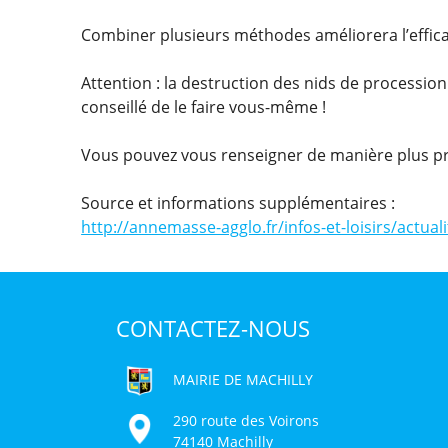
Combiner plusieurs méthodes améliorera l’efficac
Attention : la destruction des nids de processio
conseillé de le faire vous-même !
Vous pouvez vous renseigner de manière plus pr
Source et informations supplémentaires :
http://annemasse-agglo.fr/infos-et-loisirs/actua
CONTACTEZ-NOUS
MAIRIE DE MACHILLY
290 route des Voirons
74140 Machilly