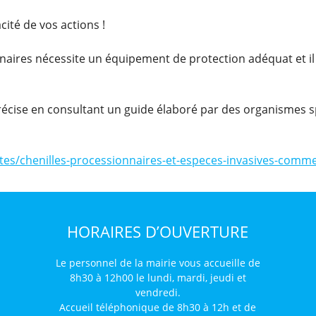
ité de vos actions !
nnaires nécessite un équipement de protection adéquat et il
écise en consultant un guide élaboré par des organismes sp
lites/chenilles-processionnaires-et-especes-invasives-comme
HORAIRES D’OUVERTURE
Le personnel de la mairie vous accueille de
8h30 à 12h00 le lundi, mardi, jeudi et
vendredi.
Accueil téléphonique de 8h30 à 12h et de