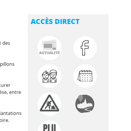
ACCÈS DIRECT
t des
pillons
turer
èse, entre
lantations
oire.