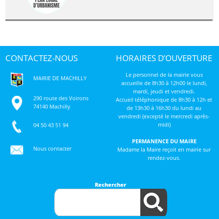
CONTACTEZ-NOUS
HORAIRES D’OUVERTURE
Le personnel de la mairie vous
MAIRIE DE MACHILLY
accueille de 8h30 à 12h00 le lundi,
mardi, jeudi et vendredi.
290 route des Voirons
Accueil téléphonique de 8h30 à 12h et
74140 Machilly
de 13h30 à 16h30 du lundi au
vendredi (excepté le mercredi après-
midi)
04 50 43 51 94
PERMANENCE DU MAIRE
Nous contacter
Madame la Maire reçoit en mairie sur
rendez-vous.
Rechercher