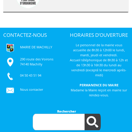
CONTACTEZ-NOUS
HORAIRES D’OUVERTURE
Le personnel de la mairie vous
MAIRIE DE MACHILLY
accueille de 8h30 à 12h00 le lundi,
mardi, jeudi et vendredi.
290 route des Voirons
Accueil téléphonique de 8h30 à 12h et
74140 Machilly
de 13h30 à 16h30 du lundi au
vendredi (excepté le mercredi après-
midi)
04 50 43 51 94
PERMANENCE DU MAIRE
Nous contacter
Madame la Maire reçoit en mairie sur
rendez-vous.
Rechercher