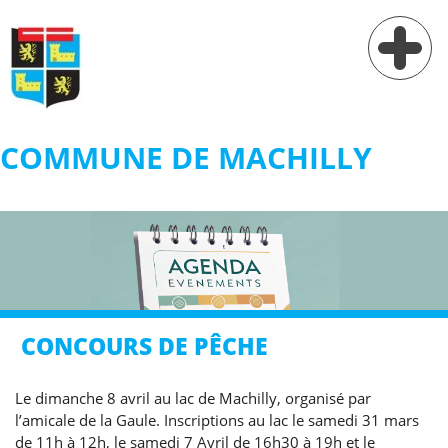
COMMUNE DE MACHILLY
Vie municipale
Vie pratique
Services
Village
CONCOURS DE PÊCHE
Contact
Le dimanche 8 avril au lac de Machilly, organisé par
l’amicale de la Gaule. Inscriptions au lac le samedi 31 mars
de 11h à 12h, le samedi 7 Avril de 16h30 à 19h et le