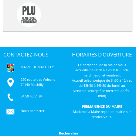
CONTACTEZ-NOUS
HORAIRES D’OUVERTURE
Le personnel de la mairie vous
MAIRIE DE MACHILLY
accueille de 8h30 à 12h00 le lundi,
mardi, jeudi et vendredi.
290 route des Voirons
Accueil téléphonique de 8h30 à 12h et
74140 Machilly
de 13h30 à 16h30 du lundi au
vendredi (excepté le mercredi après-
midi)
04 50 43 51 94
PERMANENCE DU MAIRE
Nous contacter
Madame la Maire reçoit en mairie sur
rendez-vous.
Rechercher