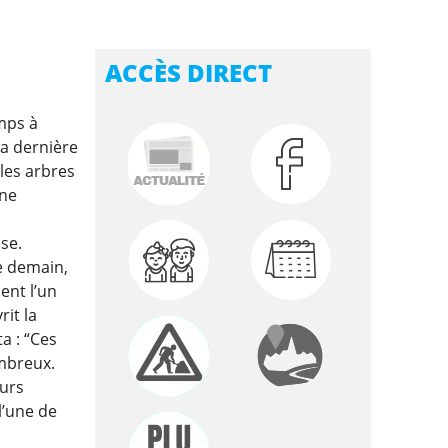
ACCÈS DIRECT
emps à
la dernière
les arbres
une
ise.
de demain,
ent l’un
rit la
a : “Ces
ombreux.
eurs
l’une de