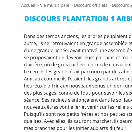
Accueil
>
Vie municipale
>
Discours officiels
>
Discours 
DISCOURS PLANTATION 1 ARBR
Dans des temps anciens, les arbres peuplaient de
autre, ils se retrouvaient en grande assemblée et
d’une grande lignée, avait motivé une assemblée
se proposaient de devenir leurs parrains et marra
clairière, où de gros rochers en cercle conviaient
Le cercle des géants était parcouru par des abeill
Amicaux comme ils l’étaient, les grands arbres étai
heureux d’offrir aux nouveaux venus un don, une
des plus sages, connu de tous pour savoir les secre
séance. Ses racines s’enfonçaient dans le sol fauv
nouveaux êtres vont aller et venir sur les relief
Puisqu’ils sont nos petits frères et nos petites 
qualités. Avec elles, ils sauront marcher, ils sau
mes branches pour les initier aux arts du feu.”