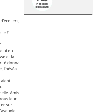
d’écoliers,
lle !”
”
celui du
sse et la
arité donna
e, l’hévéa
taient
du
belle. Amis
nous leur
ter sur
l’aveugle.