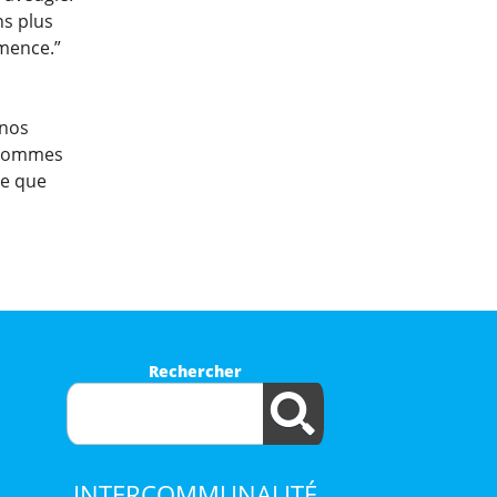
ns plus
mmence.”
 nos
s sommes
Ce que
Rechercher
INTERCOMMUNALITÉ