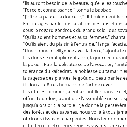
“Ils auront besoin de la beauté, qu’elle les touche
“Force et connaissance,” tonna le baobab.
“J’offre la paix et la douceur,” fit timidement le bo
Encouragés par les déclarations des uns et des a
sous le regard généreux du grand soleil des sav
“Qu’ils soient hommes et aussi femmes,” chanta le
“Qu’ils aient du plaisir à l’entraide,” lança l’acacia
“Une bonne intelligence avec la terre,” ajouta le 
Les dons se multiplièrent ainsi, la journée durant 
kapokier. Puis la délicatesse de l’avocatier, l’unit
tolérance du kaïcedrat, la noblesse du tamarinier.
la sagesse des plantes, le goût du beau par les ea
fit don aux êtres humains de l’art de rêver.
Les étoiles commençaient à scintiller dans le ciel
offrir. Toutefois, avant que l’assemblée ne se di
jusqu’alors prit la parole : “Je donne la persévéra
des forêts et des savanes, nous voilà à tous jama
offrirons tissus et charpentes. Nous leur donner
cette terre, d’être leurs repères vivants, une can