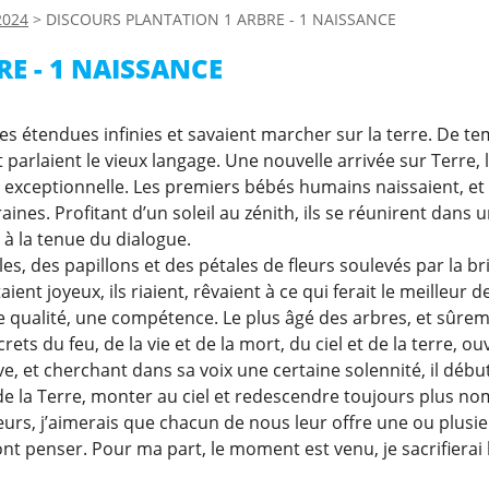
2024
>
DISCOURS PLANTATION 1 ARBRE - 1 NAISSANCE
E - 1 NAISSANCE
s étendues infinies et savaient marcher sur la terre. De t
 parlaient le vieux langage. Une nouvelle arrivée sur Terre, 
 exceptionnelle. Les premiers bébés humains naissaient, et 
ines. Profitant d’un soleil au zénith, ils se réunirent dans 
 à la tenue du dialogue.
es, des papillons et des pétales de fleurs soulevés par la br
ent joyeux, ils riaient, rêvaient à ce qui ferait le meilleur 
 qualité, une compétence. Le plus âgé des arbres, et sûrem
ts du feu, de la vie et de la mort, du ciel et de la terre, ouv
e, et cherchant dans sa voix une certaine solennité, il début
s de la Terre, monter au ciel et redescendre toujours plus n
sœurs, j’aimerais que chacun de nous leur offre une ou plusi
ront penser. Pour ma part, le moment est venu, je sacrifierai 