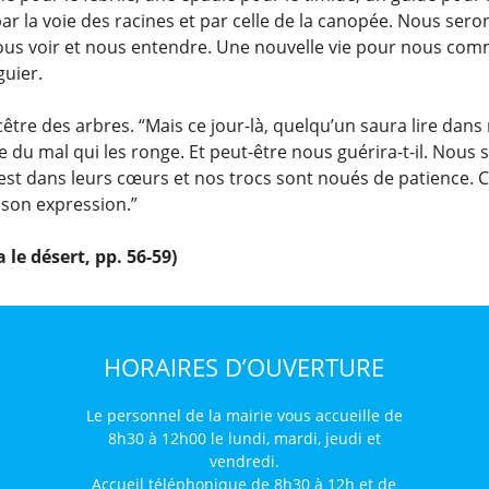
la voie des racines et par celle de la canopée. Nous sero
 nous voir et nous entendre. Une nouvelle vie pour nous co
guier.
tre des arbres. “Mais ce jour-là, quelqu’un saura lire dans
ne du mal qui les ronge. Et peut-être nous guérira-t-il. Nou
r est dans leurs cœurs et nos trocs sont noués de patience. 
 son expression.”
le désert, pp. 56-59)
HORAIRES D’OUVERTURE
Le personnel de la mairie vous accueille de
8h30 à 12h00 le lundi, mardi, jeudi et
vendredi.
Accueil téléphonique de 8h30 à 12h et de