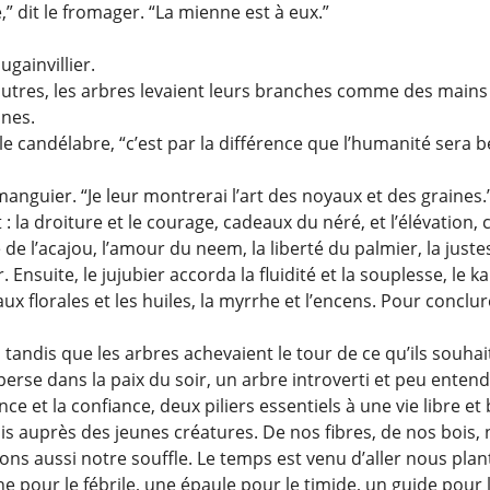
,” dit le fromager. “La mienne est à eux.”
ugainvillier.
utres, les arbres levaient leurs branches comme des mains 
anes.
 candélabre, “c’est par la différence que l’humanité sera be
.
manguier. “Je leur montrerai l’art des noyaux et des graines.
: la droiture et le courage, cadeaux du néré, et l’élévation, 
é de l’acajou, l’amour du neem, la liberté du palmier, la juste
 Ensuite, le jujubier accorda la fluidité et la souplesse, le k
ux florales et les huiles, la myrrhe et l’encens. Pour conclur
, tandis que les arbres achevaient le tour de ce qu’ils souhai
sperse dans la paix du soir, un arbre introverti et peu enten
nce et la confiance, deux piliers essentiels à une vie libre et 
is auprès des jeunes créatures. De nos fibres, de nos bois, 
ons aussi notre souffle. Le temps est venu d’aller nous plan
ne pour le fébrile, une épaule pour le timide, un guide pour 