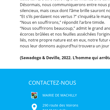
Désormais, nous communiquerons entre nous par 
silencieux, mais ceux dont l’âme brille sauront
“Et s’ils perdaient nos vertus ?” s’inquiéta le man
“Nous en souffrirons,” répondit l’arbre timide.
“Nous souffrirons beaucoup,” admit le grand ancê
écorces brûlées et nos feuilles asséchées l’origi
liés, notre propre nature est en eux, notre futu
nous leur donnons aujourd’hui trouvera un jour
(Sawadogo & Deville, 2022. L’homme qui arrêta 
CONTACTEZ-NOUS
MAIRIE DE MACHILLY
290 route des Voirons