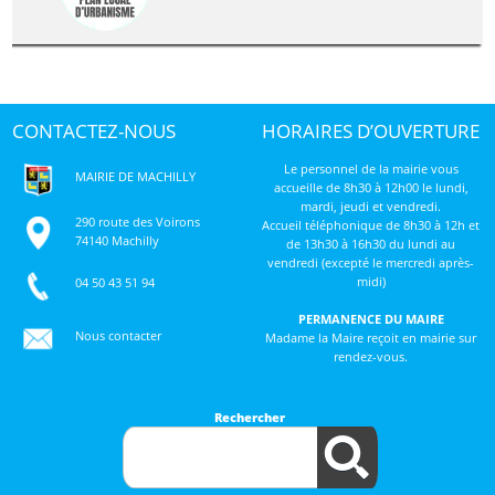
CONTACTEZ-NOUS
HORAIRES D’OUVERTURE
Le personnel de la mairie vous
MAIRIE DE MACHILLY
accueille de 8h30 à 12h00 le lundi,
mardi, jeudi et vendredi.
290 route des Voirons
Accueil téléphonique de 8h30 à 12h et
74140 Machilly
de 13h30 à 16h30 du lundi au
vendredi (excepté le mercredi après-
midi)
04 50 43 51 94
PERMANENCE DU MAIRE
Nous contacter
Madame la Maire reçoit en mairie sur
rendez-vous.
Rechercher