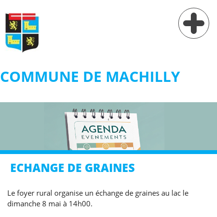
COMMUNE DE MACHILLY
Vie municipale
Vie pratique
Services
Village
ECHANGE DE GRAINES
Contact
Le foyer rural organise un échange de graines au lac le
dimanche 8 mai à 14h00.