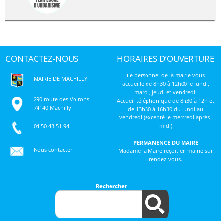
CONTACTEZ-NOUS
HORAIRES D’OUVERTURE
Le personnel de la mairie vous
MAIRIE DE MACHILLY
accueille de 8h30 à 12h00 le lundi,
mardi, jeudi et vendredi.
290 route des Voirons
Accueil téléphonique de 8h30 à 12h et
74140 Machilly
de 13h30 à 16h30 du lundi au
vendredi (excepté le mercredi après-
midi)
04 50 43 51 94
PERMANENCE DU MAIRE
Nous contacter
Madame la Maire reçoit en mairie sur
rendez-vous.
Rechercher