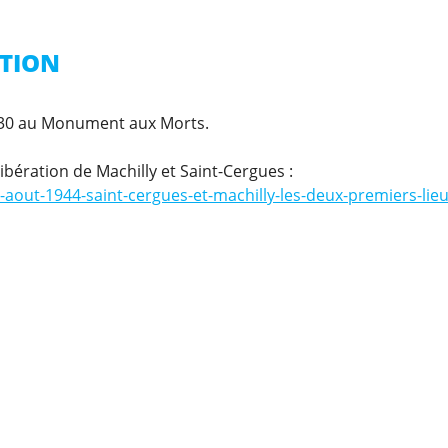
ATION
18h30 au Monument aux Morts.
libération de Machilly et Saint-Cergues :
aout-1944-saint-cergues-et-machilly-les-deux-premiers-lieu