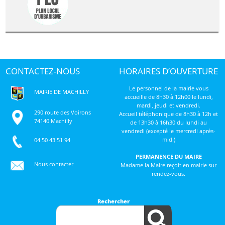
CONTACTEZ-NOUS
HORAIRES D’OUVERTURE
Le personnel de la mairie vous
MAIRIE DE MACHILLY
accueille de 8h30 à 12h00 le lundi,
mardi, jeudi et vendredi.
290 route des Voirons
Accueil téléphonique de 8h30 à 12h et
74140 Machilly
de 13h30 à 16h30 du lundi au
vendredi (excepté le mercredi après-
midi)
04 50 43 51 94
PERMANENCE DU MAIRE
Nous contacter
Madame la Maire reçoit en mairie sur
rendez-vous.
Rechercher