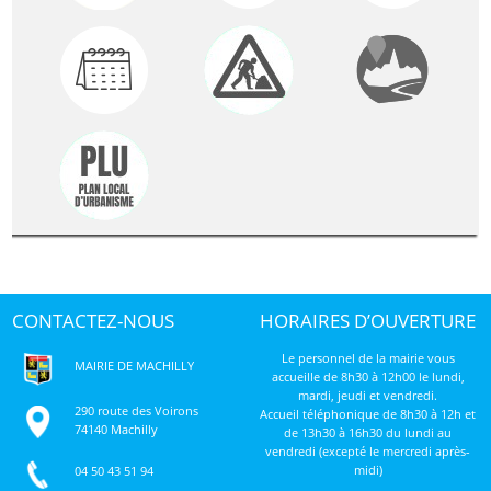
CONTACTEZ-NOUS
HORAIRES D’OUVERTURE
Le personnel de la mairie vous
MAIRIE DE MACHILLY
accueille de 8h30 à 12h00 le lundi,
mardi, jeudi et vendredi.
290 route des Voirons
Accueil téléphonique de 8h30 à 12h et
74140 Machilly
de 13h30 à 16h30 du lundi au
vendredi (excepté le mercredi après-
midi)
04 50 43 51 94