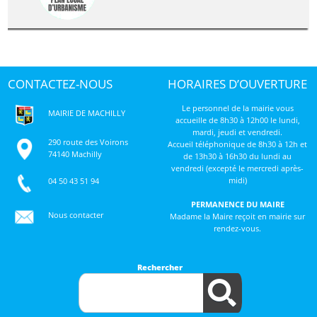
CONTACTEZ-NOUS
HORAIRES D’OUVERTURE
Le personnel de la mairie vous
MAIRIE DE MACHILLY
accueille de 8h30 à 12h00 le lundi,
mardi, jeudi et vendredi.
290 route des Voirons
Accueil téléphonique de 8h30 à 12h et
74140 Machilly
de 13h30 à 16h30 du lundi au
vendredi (excepté le mercredi après-
midi)
04 50 43 51 94
PERMANENCE DU MAIRE
Nous contacter
Madame la Maire reçoit en mairie sur
rendez-vous.
Rechercher