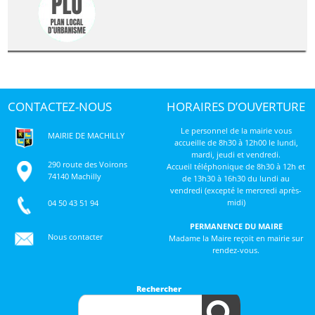
CONTACTEZ-NOUS
HORAIRES D’OUVERTURE
Le personnel de la mairie vous
MAIRIE DE MACHILLY
accueille de 8h30 à 12h00 le lundi,
mardi, jeudi et vendredi.
290 route des Voirons
Accueil téléphonique de 8h30 à 12h et
74140 Machilly
de 13h30 à 16h30 du lundi au
vendredi (excepté le mercredi après-
midi)
04 50 43 51 94
PERMANENCE DU MAIRE
Nous contacter
Madame la Maire reçoit en mairie sur
rendez-vous.
Rechercher