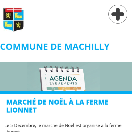
COMMUNE DE MACHILLY
Vie municipale
Vie pratique
Services
Village
MARCHÉ DE NOËL À LA FERME
Contact
LIONNET
Le 5 Décembre, le marché de Noël est organisé à la ferme
Lionnet.