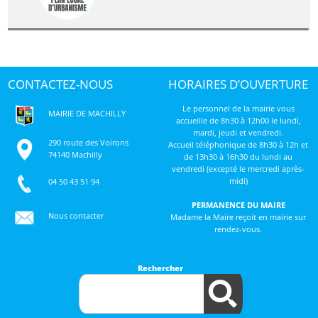
CONTACTEZ-NOUS
HORAIRES D’OUVERTURE
Le personnel de la mairie vous
MAIRIE DE MACHILLY
accueille de 8h30 à 12h00 le lundi,
mardi, jeudi et vendredi.
290 route des Voirons
Accueil téléphonique de 8h30 à 12h et
74140 Machilly
de 13h30 à 16h30 du lundi au
vendredi (excepté le mercredi après-
midi)
04 50 43 51 94
PERMANENCE DU MAIRE
Nous contacter
Madame la Maire reçoit en mairie sur
rendez-vous.
Rechercher