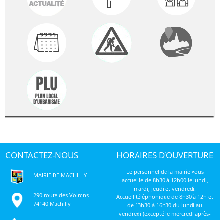
CONTACTEZ-NOUS
HORAIRES D’OUVERTURE
Le personnel de la mairie vous
MAIRIE DE MACHILLY
accueille de 8h30 à 12h00 le lundi,
mardi, jeudi et vendredi.
290 route des Voirons
Accueil téléphonique de 8h30 à 12h et
74140 Machilly
de 13h30 à 16h30 du lundi au
vendredi (excepté le mercredi après-