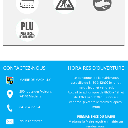
CONTACTEZ-NOUS
HORAIRES D’OUVERTURE
Le personnel de la mairie vous
MAIRIE DE MACHILLY
accueille de 8h30 à 12h00 le lundi,
mardi, jeudi et vendredi.
290 route des Voirons
Accueil téléphonique de 8h30 à 12h et
74140 Machilly
de 13h30 à 16h30 du lundi au
vendredi (excepté le mercredi après-
midi)
04 50 43 51 94
PERMANENCE DU MAIRE
Nous contacter
Madame la Maire reçoit en mairie sur
rendez-vous.