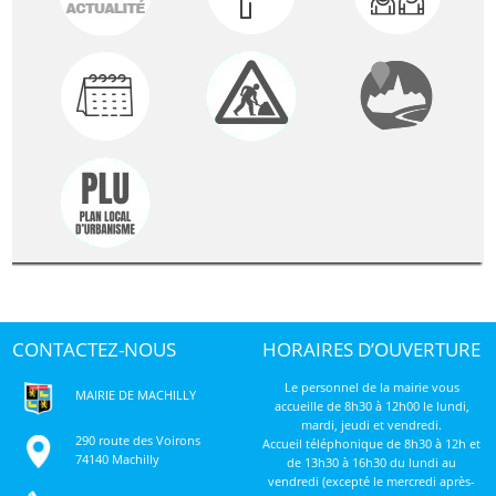
CONTACTEZ-NOUS
HORAIRES D’OUVERTURE
Le personnel de la mairie vous
MAIRIE DE MACHILLY
accueille de 8h30 à 12h00 le lundi,
mardi, jeudi et vendredi.
290 route des Voirons
Accueil téléphonique de 8h30 à 12h et
74140 Machilly
de 13h30 à 16h30 du lundi au
vendredi (excepté le mercredi après-