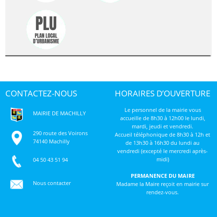
CONTACTEZ-NOUS
HORAIRES D’OUVERTURE
Le personnel de la mairie vous
MAIRIE DE MACHILLY
accueille de 8h30 à 12h00 le lundi,
mardi, jeudi et vendredi.
290 route des Voirons
Accueil téléphonique de 8h30 à 12h et
74140 Machilly
de 13h30 à 16h30 du lundi au
vendredi (excepté le mercredi après-
midi)
04 50 43 51 94
PERMANENCE DU MAIRE
Nous contacter
Madame la Maire reçoit en mairie sur
rendez-vous.