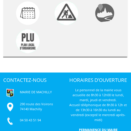
CONTACTEZ-NOUS
HORAIRES D’OUVERTURE
Le personnel de la mairie vous
MAIRIE DE MACHILLY
accueille de 8h30 à 12h00 le lundi,
mardi, jeudi et vendredi.
290 route des Voirons
Accueil téléphonique de 8h30 à 12h et
74140 Machilly
de 13h30 à 16h30 du lundi au
vendredi (excepté le mercredi après-
midi)
04 50 43 51 94
PERMANENCE DU MAIRE