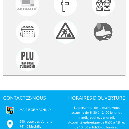
CONTACTEZ-NOUS
HORAIRES D’OUVERTURE
Le personnel de la mairie vous
MAIRIE DE MACHILLY
accueille de 8h30 à 12h00 le lundi,
mardi, jeudi et vendredi.
290 route des Voirons
Accueil téléphonique de 8h30 à 12h et
74140 Machilly
de 13h30 à 16h30 du lundi au