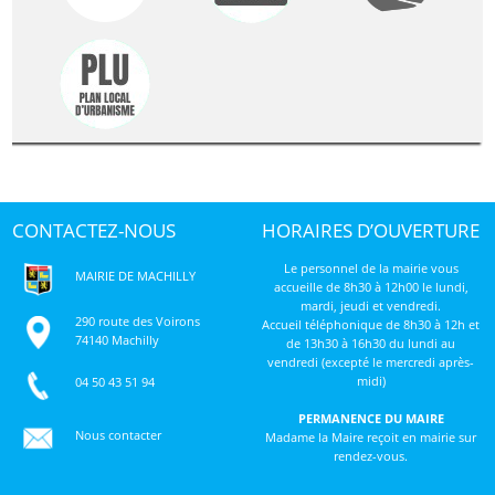
CONTACTEZ-NOUS
HORAIRES D’OUVERTURE
Le personnel de la mairie vous
MAIRIE DE MACHILLY
accueille de 8h30 à 12h00 le lundi,
mardi, jeudi et vendredi.
290 route des Voirons
Accueil téléphonique de 8h30 à 12h et
74140 Machilly
de 13h30 à 16h30 du lundi au
vendredi (excepté le mercredi après-
midi)
04 50 43 51 94
PERMANENCE DU MAIRE
Nous contacter
Madame la Maire reçoit en mairie sur
rendez-vous.