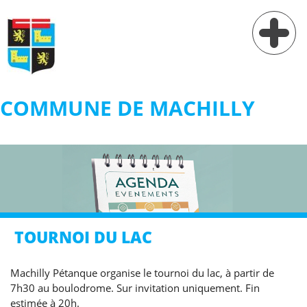
COMMUNE DE MACHILLY
Vie municipale
Vie pratique
Services
Village
TOURNOI DU LAC
Contact
Machilly Pétanque organise le tournoi du lac, à partir de
7h30 au boulodrome. Sur invitation uniquement. Fin
estimée à 20h.