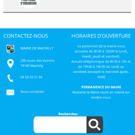
CONTACTEZ-NOUS
HORAIRES D’OUVERTURE
Le personnel de la mairie vous
MAIRIE DE MACHILLY
accueille de 8h30 à 12h00 le lundi,
mardi, jeudi et vendredi.
290 route des Voirons
Accueil téléphonique de 8h30 à 12h et
74140 Machilly
de 13h30 à 16h30 du lundi au
vendredi (excepté le mercredi après-
midi)
04 50 43 51 94
PERMANENCE DU MAIRE
Nous contacter
Madame la Maire reçoit en mairie sur
rendez-vous.
Rechercher