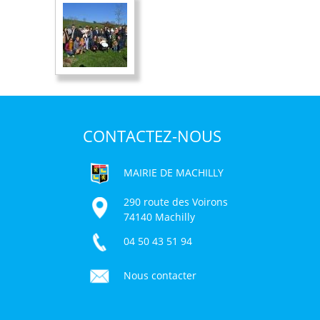
CONTACTEZ-NOUS
MAIRIE DE MACHILLY
290 route des Voirons
74140 Machilly
04 50 43 51 94
Nous contacter