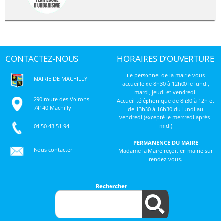
CONTACTEZ-NOUS
HORAIRES D’OUVERTURE
Le personnel de la mairie vous
MAIRIE DE MACHILLY
accueille de 8h30 à 12h00 le lundi,
mardi, jeudi et vendredi.
290 route des Voirons
Accueil téléphonique de 8h30 à 12h et
74140 Machilly
de 13h30 à 16h30 du lundi au
vendredi (excepté le mercredi après-
midi)
04 50 43 51 94
PERMANENCE DU MAIRE
Nous contacter
Madame la Maire reçoit en mairie sur
rendez-vous.
Rechercher