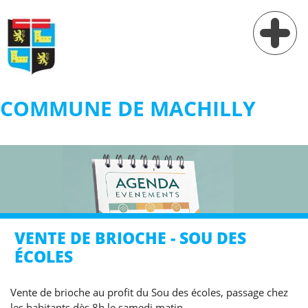
COMMUNE DE MACHILLY
Vie municipale
Vie pratique
Services
Village
VENTE DE BRIOCHE - SOU DES
Contact
ÉCOLES
Vente de brioche au profit du Sou des écoles, passage chez
les habitants dès 8h le samedi matin.