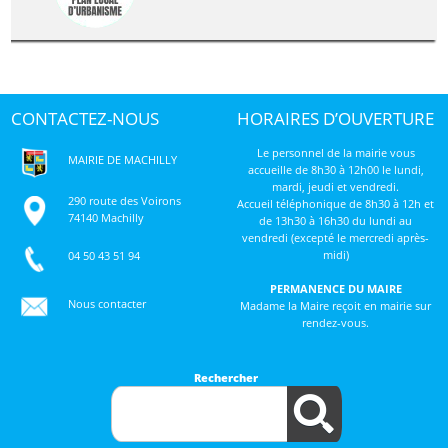
CONTACTEZ-NOUS
HORAIRES D’OUVERTURE
Le personnel de la mairie vous
MAIRIE DE MACHILLY
accueille de 8h30 à 12h00 le lundi,
mardi, jeudi et vendredi.
290 route des Voirons
Accueil téléphonique de 8h30 à 12h et
74140 Machilly
de 13h30 à 16h30 du lundi au
vendredi (excepté le mercredi après-
midi)
04 50 43 51 94
PERMANENCE DU MAIRE
Nous contacter
Madame la Maire reçoit en mairie sur
rendez-vous.
Rechercher