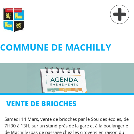
COMMUNE DE MACHILLY
Vie municipale
Vie pratique
Services
Village
VENTE DE BRIOCHES
Contact
Samedi 14 Mars, vente de brioches par le Sou des écoles, de
7H30 à 13H, sur un stand près de la gare et à la boulangerie
de Machilly (pas de passage chez les citoyens en raison du