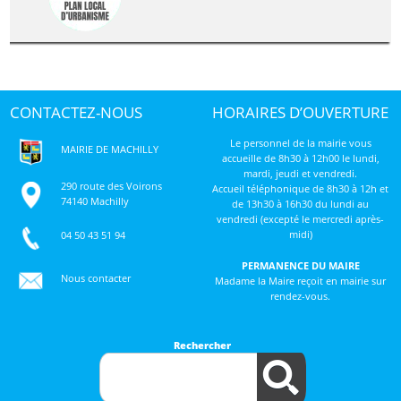
CONTACTEZ-NOUS
HORAIRES D’OUVERTURE
Le personnel de la mairie vous
MAIRIE DE MACHILLY
accueille de 8h30 à 12h00 le lundi,
mardi, jeudi et vendredi.
290 route des Voirons
Accueil téléphonique de 8h30 à 12h et
74140 Machilly
de 13h30 à 16h30 du lundi au
vendredi (excepté le mercredi après-
midi)
04 50 43 51 94
PERMANENCE DU MAIRE
Nous contacter
Madame la Maire reçoit en mairie sur
rendez-vous.
Rechercher