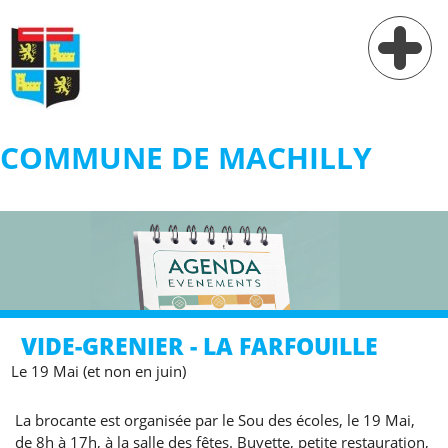
COMMUNE DE MACHILLY
Vie municipale
Vie pratique
Services
Village
VIDE-GRENIER - LA FARFOUILLE
Contact
Le 19 Mai (et non en juin)
La brocante est organisée par le Sou des écoles, le 19 Mai,
de 8h à 17h, à la salle des fêtes. Buvette, petite restauration,