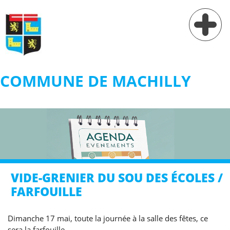
COMMUNE DE MACHILLY
Vie municipale
Vie pratique
Services
Village
VIDE-GRENIER DU SOU DES ÉCOLES /
Contact
FARFOUILLE
Dimanche 17 mai, toute la journée à la salle des fêtes, ce
sera la farfouille.