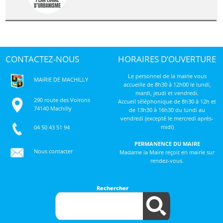
CONTACTEZ-NOUS
HORAIRES D’OUVERTURE
Le personnel de la mairie vous
MAIRIE DE MACHILLY
accueille de 8h30 à 12h00 le lundi,
mardi, jeudi et vendredi.
290 route des Voirons
Accueil téléphonique de 8h30 à 12h et
74140 Machilly
de 13h30 à 16h30 du lundi au
vendredi (excepté le mercredi après-
midi)
04 50 43 51 94
PERMANENCE DU MAIRE
Nous contacter
Madame la Maire reçoit en mairie sur
rendez-vous.
Rechercher