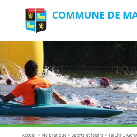
COMMUNE DE MA
Accueil
>
Vie pratique
>
Sports et loisirs
>
TaïChi QiGong