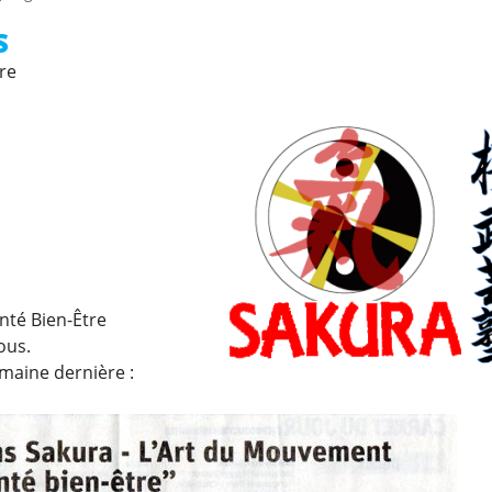
S
ire
anté Bien-Être
ous.
emaine dernière :