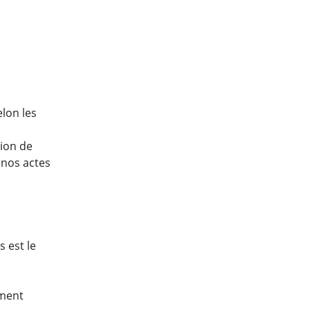
elon les
tion de
e nos actes
s est le
ément