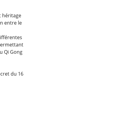
t héritage
n entre le
ifférentes
 permettant
 ou Qi Gong
écret du 16